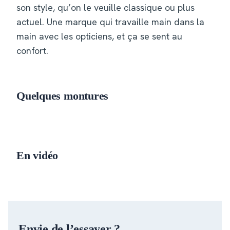
son style, qu’on le veuille classique ou plus
actuel. Une marque qui travaille main dans la
main avec les opticiens, et ça se sent au
confort.
Quelques montures
MONTURE 1
MONTURE 2
MONTURE 3
En vidéo
VIDÉO · EMBED
YOUTUBE/VIMEO
MUET (LAZY-
LOAD)
Envie de l’essayer ?