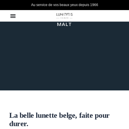
Aller
Au service de vos beaux yeux depuis 1966
au
contenu
MALT
VISUEL MALT · PLV / PUB
La belle lunette belge, faite pour
durer.