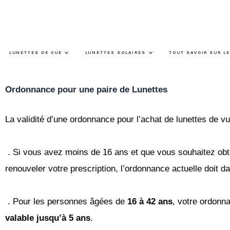
Aller
au
contenu
Ouvrir Lunettes de vue
Ouvrir Lunettes solair
LUNETTES DE VUE
LUNETTES SOLAIRES
TOUT SAVOIR SUR LE
Ordonnance pour une paire de Lunettes
La validité d’une ordonnance pour l’achat de lunettes de v
. Si vous avez moins de 16 ans et que
vous souhaitez obt
renouveler votre prescription,
l’ordonnance actuelle doit da
. Pour les personnes âgées de
16 à 42
ans
, votre ordonn
valable jusqu’à 5 ans
.