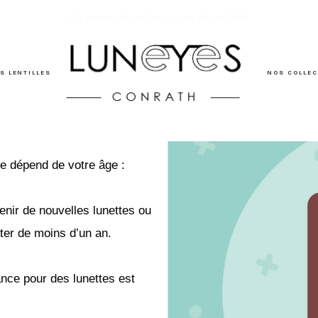
Au service de vos beaux yeux depuis 1966
es
S LENTILLES
NOS COLLE
ue
dépend de votre âge :
enir de nouvelles
lunettes ou
ter de
moins d’un an.
ance pour des
lunettes est