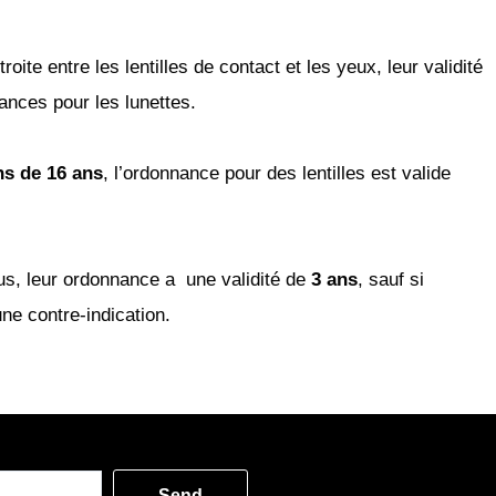
troite entre les
l
entilles de contact et les yeux, leur
validité
nances
pour les
lunettes.
s de 16 ans
,
l’ordonnance pour des lentilles
est valide
us, leur ordonnance a
une validité de
3
ans
, sauf si
ne contre-indication.
Send