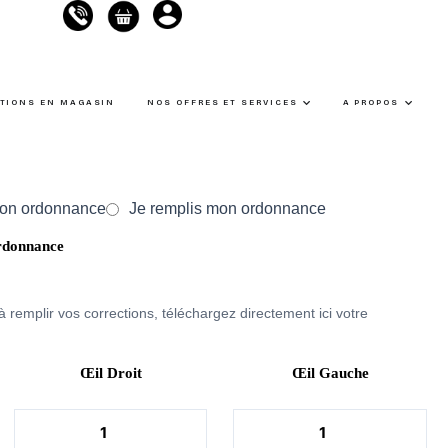
Ouvrir Nos offres et 
Ouvrir
CTIONS EN MAGASIN
NOS OFFRES ET SERVICES
A PROPOS
mon ordonnance
Je remplis mon ordonnance
rdonnance
à remplir vos corrections, téléchargez directement ici votre
Œil Droit
Œil Gauche