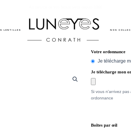
Au service de vos beaux yeux depuis 1966
es
S LENTILLES
NOS COLLE
quantité
Votre ordonnance
de
Je télécharge 
Lentille-
modele-
Je télécharge mon o
1
(Copie)
Si vous n'arrivez pas 
ordonnance
Boîtes par œil