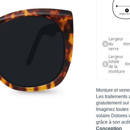
A
Largeur du 
Largeur
du
Non
A
verre
Largeur
totale
No
D
de la
monture
Monture et verre
Les traitements a
gratuitement sur
Imaginez toutes 
solaire Dolores 
grâce à son acé
Conception