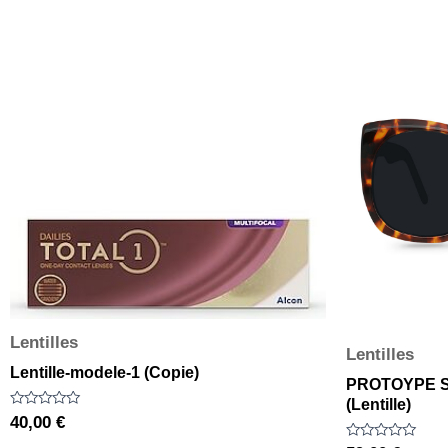
Lentilles
Lentilles
Lentille-modele-1 (Copie)
PROTOYPE S
(Lentille)
Note
40,00
€
0
sur