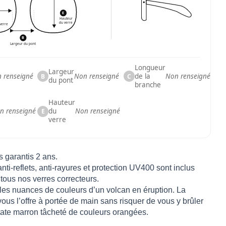
E
Hauteur
du verre
verre
B
Largeur du pont
Longueur
Largeur
 renseigné
Non renseigné
de la
Non renseigné
B
C
du pont
branche
Hauteur
n renseigné
du
Non renseigné
E
verre
s garantis 2 ans.
nti-reflets, anti-rayures et protection UV400 sont inclus
 tous nos verres correcteurs.
les nuances de couleurs d’un volcan en éruption. La
vous l’offre à portée de main sans risquer de vous y brûler
tate marron tâcheté de couleurs orangées.