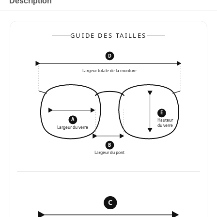
Description
GUIDE DES TAILLES
D
Largeur totale de la monture
E
A
Hauteur
du verre
Largeur du verre
B
Largeur du pont
C