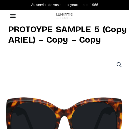
Aller
Au service de vos beaux yeux depuis 1966
au
contenu
PROTOYPE SAMPLE 5 (Copy
ARIEL) – Copy – Copy